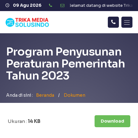
te Trika Media Solusindo
09 Agu 2026
Selamat datang di website Trika Med
Hubungi
Beranda
Kami
Program Penyusunan
Tentang Kami
Peraturan Pemerintah
Aplikasi Kesehatan
Tahun 2023
Aplikasi Pendidikan
Anda di sini :
Beranda
/
Dokumen
Ukuran :
14 KB
Download