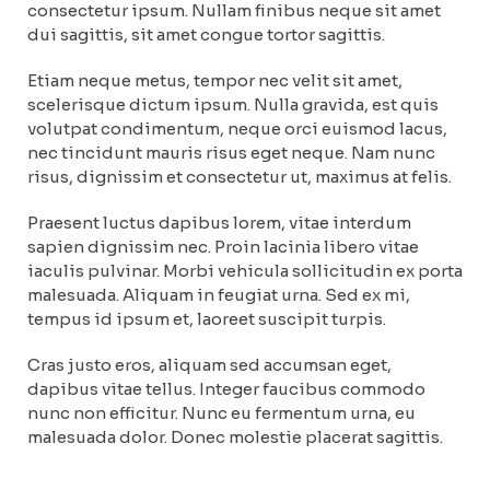
consectetur ipsum. Nullam finibus neque sit amet
dui sagittis, sit amet congue tortor sagittis.
Etiam neque metus, tempor nec velit sit amet,
scelerisque dictum ipsum. Nulla gravida, est quis
volutpat condimentum, neque orci euismod lacus,
nec tincidunt mauris risus eget neque. Nam nunc
risus, dignissim et consectetur ut, maximus at felis.
Praesent luctus dapibus lorem, vitae interdum
sapien dignissim nec. Proin lacinia libero vitae
iaculis pulvinar. Morbi vehicula sollicitudin ex porta
malesuada. Aliquam in feugiat urna. Sed ex mi,
tempus id ipsum et, laoreet suscipit turpis.
Cras justo eros, aliquam sed accumsan eget,
dapibus vitae tellus. Integer faucibus commodo
nunc non efficitur. Nunc eu fermentum urna, eu
malesuada dolor. Donec molestie placerat sagittis.