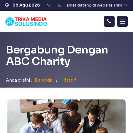
Trika Media Solusindo
08 Agu 2026
Selamat datang di website Trika Media S
Hubungi
Beranda
Kami
Bergabung Dengan
Tentang Kami
ABC Charity
Aplikasi Kesehatan
Aplikasi Pendidikan
Anda di sini :
Beranda
/
Histori