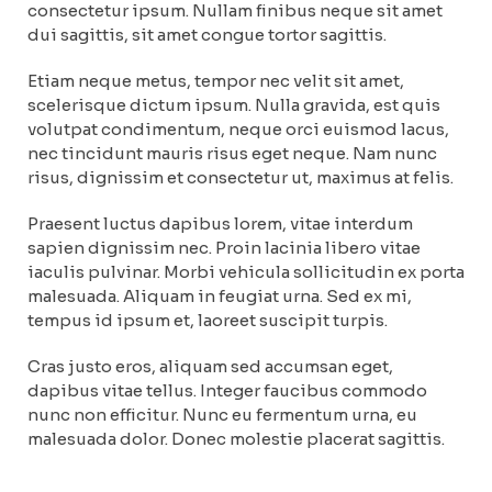
consectetur ipsum. Nullam finibus neque sit amet
dui sagittis, sit amet congue tortor sagittis.
Etiam neque metus, tempor nec velit sit amet,
scelerisque dictum ipsum. Nulla gravida, est quis
volutpat condimentum, neque orci euismod lacus,
nec tincidunt mauris risus eget neque. Nam nunc
risus, dignissim et consectetur ut, maximus at felis.
Praesent luctus dapibus lorem, vitae interdum
sapien dignissim nec. Proin lacinia libero vitae
iaculis pulvinar. Morbi vehicula sollicitudin ex porta
malesuada. Aliquam in feugiat urna. Sed ex mi,
tempus id ipsum et, laoreet suscipit turpis.
Cras justo eros, aliquam sed accumsan eget,
dapibus vitae tellus. Integer faucibus commodo
nunc non efficitur. Nunc eu fermentum urna, eu
malesuada dolor. Donec molestie placerat sagittis.