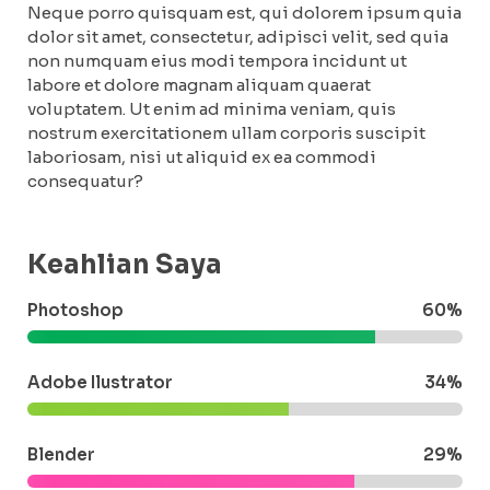
Neque porro quisquam est, qui dolorem ipsum quia
dolor sit amet, consectetur, adipisci velit, sed quia
non numquam eius modi tempora incidunt ut
labore et dolore magnam aliquam quaerat
voluptatem. Ut enim ad minima veniam, quis
nostrum exercitationem ullam corporis suscipit
laboriosam, nisi ut aliquid ex ea commodi
consequatur?
Keahlian Saya
Photoshop
80%
Adobe Ilustrator
50%
Blender
49%